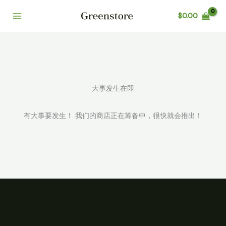
跳
$
0.00
至
Main
内
容
Menu
大事发生在即
有大事要发生！ 我们的商店正在筹备中，很快就会推出！