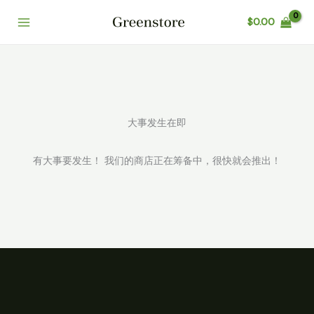
跳
$
0.00
至
Main
内
容
Menu
大事发生在即
有大事要发生！ 我们的商店正在筹备中，很快就会推出！