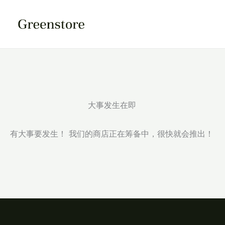
跳
至
内
容
大事发生在即
有大事要发生！ 我们的商店正在筹备中，很快就会推出！